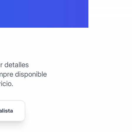
vadas a
 detalles
empre disponible
icio.
alista