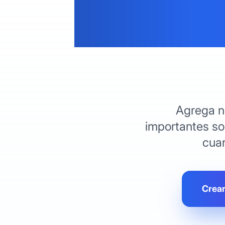
Agrega
Agrega n
importantes sob
cuan
Crear