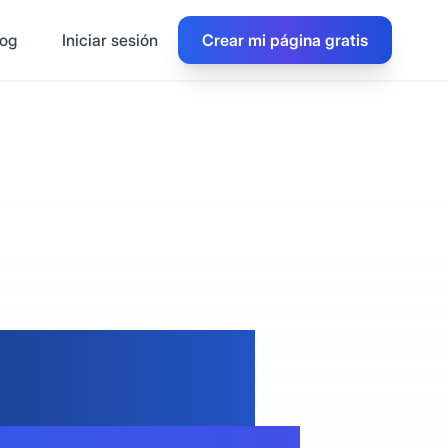
log
Iniciar sesión
Crear mi página gratis
rios -