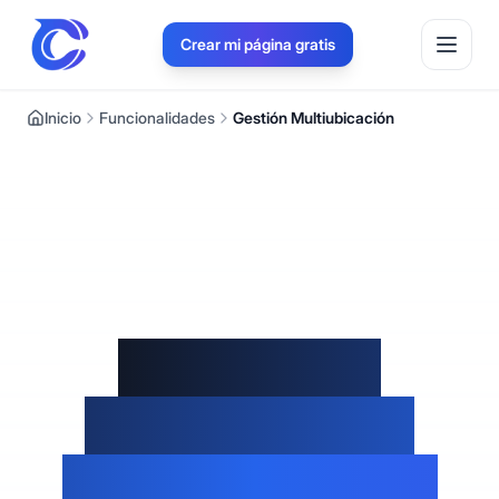
Crear mi página gratis
Inicio
Funcionalidades
Gestión Multiubicación
Manejá tus
sucursales en
Montevideo y la