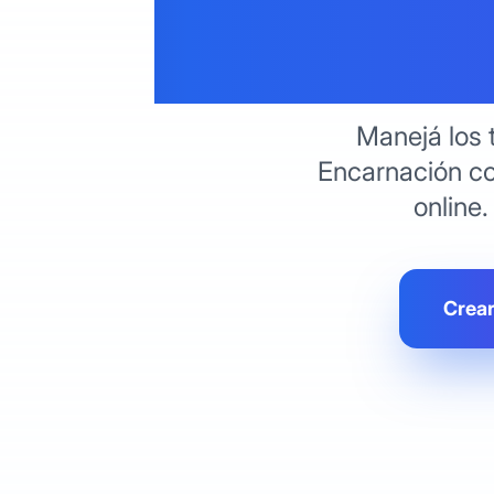
Veteri
Manejá los 
Encarnación co
online.
Crear