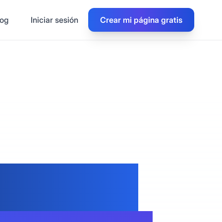
log
Iniciar sesión
Crear mi página gratis
os para