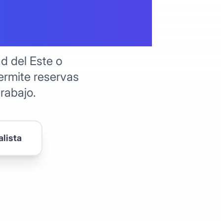
araguay
d del Este o
ermite reservas
trabajo.
alista