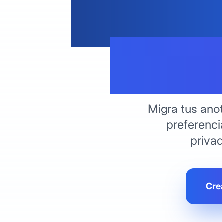
Reserva
Pape
Migra tus anot
preferenci
priva
Cre