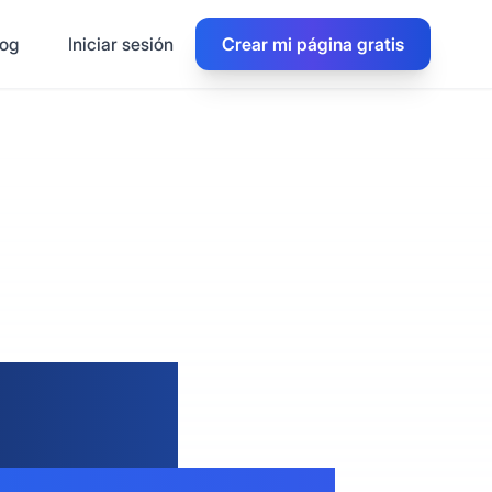
log
Iniciar sesión
Crear mi página gratis
s en