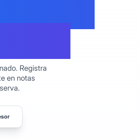
trás los
ernos
enado. Registra
te en notas
serva.
esor