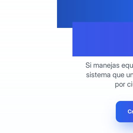
Ciuda
desd
Si manejas equi
sistema que un
por ci
Cr