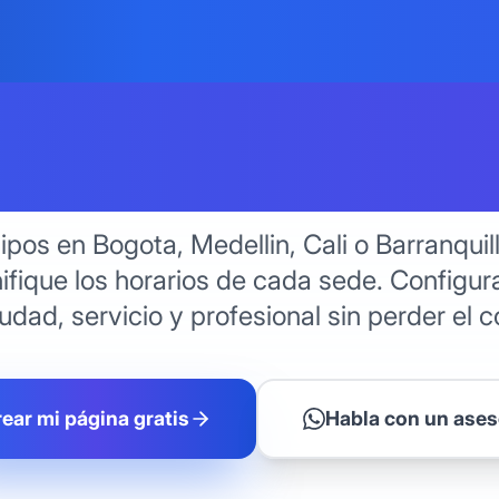
des de Co
e un Solo 
pos en Bogota, Medellin, Cali o Barranquil
ifique los horarios de cada sede. Configura
udad, servicio y profesional sin perder el c
ear mi página gratis
Habla con un ases