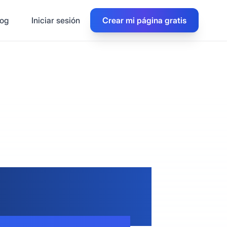
log
Iniciar sesión
Crear mi página gratis
 Varias