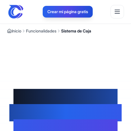
Crear mi página gratis
Inicio
Funcionalidades
Sistema de Caja
Profesionaliza tu
caja a medida que
tu negocio crece