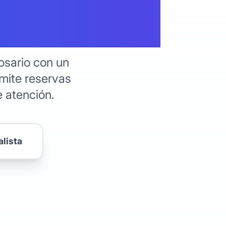
rgentina
osario con un
mite reservas
e atención.
alista