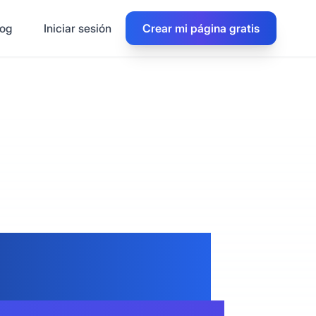
log
Iniciar sesión
Crear mi página gratis
os para