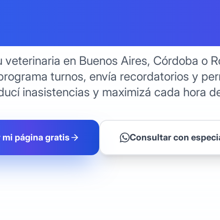
arias en A
u veterinaria en Buenos Aires, Córdoba o R
programa turnos, envía recordatorios y per
ducí inasistencias y maximizá cada hora d
 mi página gratis
Consultar con especi